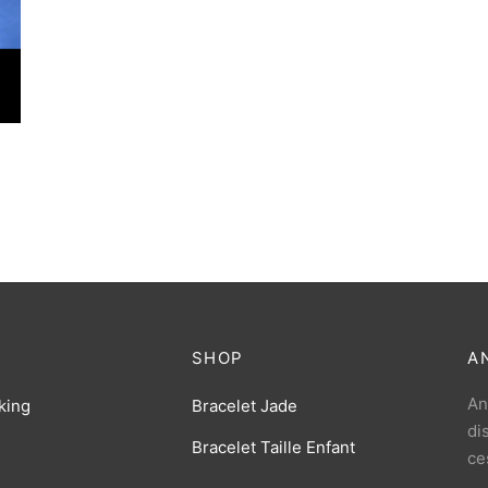
SHOP
A
An
king
Bracelet Jade
di
Bracelet Taille Enfant
ce