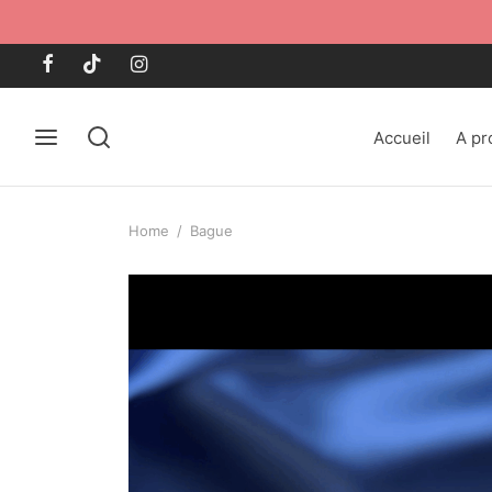
Accueil
A pr
Home
/
Bague