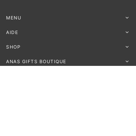
MENU
AIDE
SHOP
ANAS GIFTS BOUTIQUE
@2026 anasgifts Shop - Tous droits réservés - Site web
réalisé par
Proscreen.ch